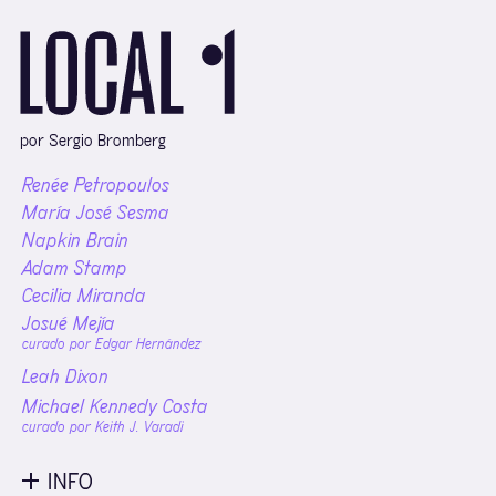
por Sergio Bromberg
Renée Petropoulos
María José Sesma
Napkin Brain
Adam Stamp
Cecilia Miranda
Josué Mejía
curado por Edgar Hernández
Leah Dixon
Michael Kennedy Costa
curado por Keith J. Varadi
INFO